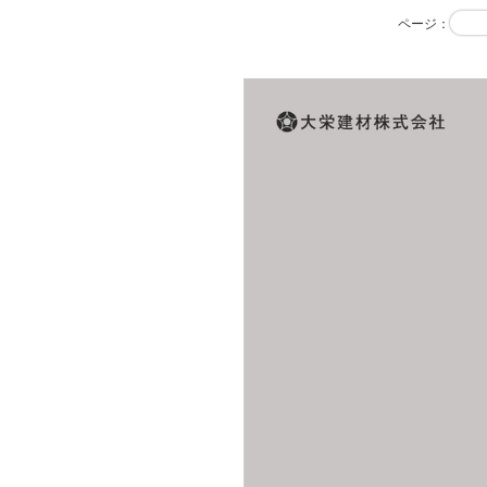
ページ
：