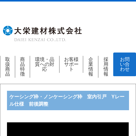
取
商
環境・品
お客様
企
採
お問
扱
品
質への対
サポー
業
用
い合
商
特
応
ト
情
情
わせ
品
徴
報
報
ケーシング枠・ノンケーシング枠 室内引戸 Yレー
ル仕様 前後調整