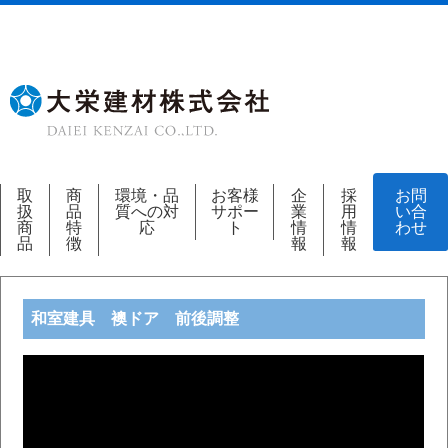
取
商
環境・品
お客様
企
採
お問
扱
品
質への対
サポー
業
用
い合
商
特
応
ト
情
情
わせ
品
徴
報
報
和室建具 襖ドア 前後調整