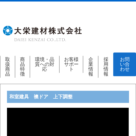
取
商
環境・品
お客様
企
採
お問
扱
品
質への対
サポー
業
用
い合
商
特
応
ト
情
情
わせ
品
徴
報
報
和室建具 襖ドア 上下調整