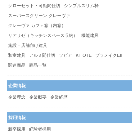
クローゼット・可動間仕切
シンプルスリム枠
スーパースクリーン クレーヴァ
クレーヴァ カフェ窓（内窓）
リアリゼ（キッチンスペース収納）
機能建具
施設・店舗向け建具
和室建具
アルミ間仕切
ソピア
KITOTE
プラメイクEⅡ
関連商品
商品一覧
企業情報
企業理念
企業概要
企業経歴
採用情報
新卒採用
経験者採用