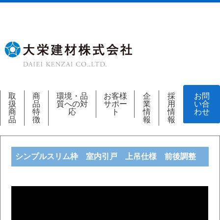
取
商
環境・品
お客様
企
採
お問
扱
品
質への対
サポー
業
用
い合
商
特
応
ト
情
情
わせ
品
徴
報
報
シンプルスリム枠 室内引戸 上吊仕様 前後調整