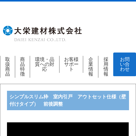
取
商
環境・品
お客様
企
採
お問
扱
品
質への対
サポー
業
用
い合
商
特
応
ト
情
情
わせ
品
徴
報
報
シンプルスリム枠 室内引戸 アウトセット仕様（壁
付けタイプ） 前後調整