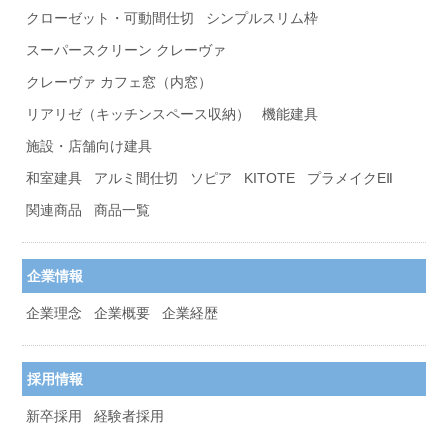
クローゼット・可動間仕切
シンプルスリム枠
スーパースクリーン クレーヴァ
クレーヴァ カフェ窓（内窓）
リアリゼ（キッチンスペース収納）
機能建具
施設・店舗向け建具
和室建具
アルミ間仕切
ソピア
KITOTE
プラメイクEⅡ
関連商品
商品一覧
企業情報
企業理念
企業概要
企業経歴
採用情報
新卒採用
経験者採用