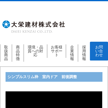
取
商
環境・品
お客様
企
採
お問
扱
品
質への対
サポー
業
用
い合
商
特
応
ト
情
情
わせ
品
徴
報
報
シンプルスリム枠 室内ドア 前後調整